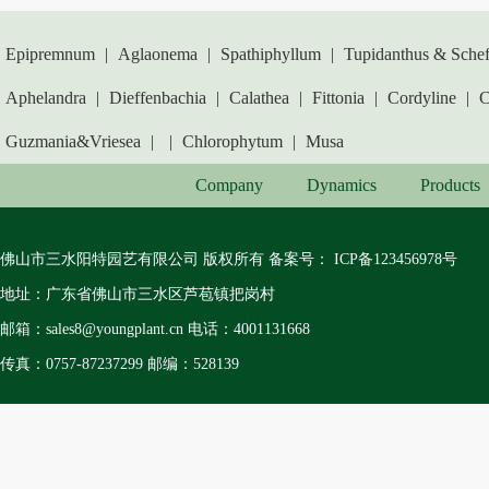
Epipremnum
|
Aglaonema
|
Spathiphyllum
|
Tupidanthus & Schef
Aphelandra
|
Dieffenbachia
|
Calathea
|
Fittonia
|
Cordyline
|
C
Guzmania&Vriesea
|
|
Chlorophytum
|
Musa
Company
Dynamics
Products
佛山市三水阳特园艺有限公司 版权所有 备案号：
ICP备123456978号
地址：广东省佛山市三水区芦苞镇把岗村
邮箱：sales8@youngplant.cn 电话：4001131668
传真：0757-87237299 邮编：528139