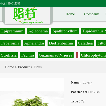
中文
|
ENGLISH
Home
Company
Epipremnum
Aglaonema
Spathiphyllum
Tupidanthus 
Peperomia
Aphelandra
Dieffenbachia
Calathea
Fitto
Strelitzia
Pachira
Guzmania&Vriesea
Chlorophytum
Home
>
Product
> Ficus
Name：
Lovely
Pot size：
90/110/140
Type：
72