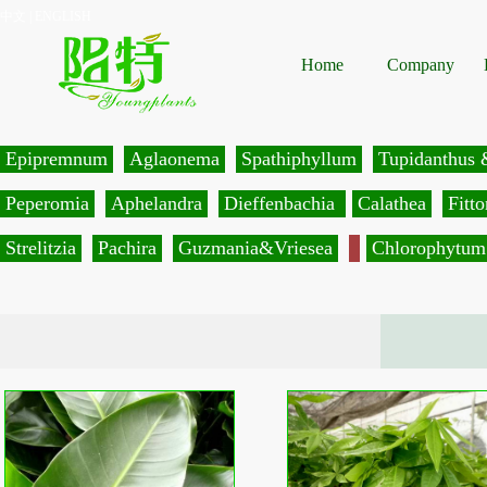
中文
|
ENGLISH
Home
Company
Epipremnum
Aglaonema
Spathiphyllum
Tupidanthus 
Peperomia
Aphelandra
Dieffenbachia
Calathea
Fitto
Strelitzia
Pachira
Guzmania&Vriesea
Chlorophytum