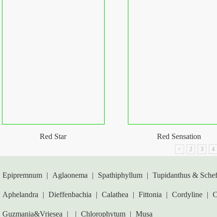
Red Star
Red Sensation
<
2
3
4
Epipremnum
|
Aglaonema
|
Spathiphyllum
|
Tupidanthus & Schef
Aphelandra
|
Dieffenbachia
|
Calathea
|
Fittonia
|
Cordyline
|
C
Guzmania&Vriesea
|
|
Chlorophytum
|
Musa