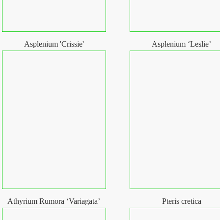
Asplenium 'Crissie'
Asplenium ‘Leslie’
Athyrium Rumora ‘Variagata’
Pteris cretica