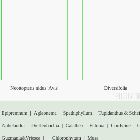
Neottopteris nidus 'Avis'
Diversifolia
<
1
2
3
Epipremnum
|
Aglaonema
|
Spathiphyllum
|
Tupidanthus & Schef
Aphelandra
|
Dieffenbachia
|
Calathea
|
Fittonia
|
Cordyline
|
C
Guzmania&Vriesea
|
|
Chlorophytum
|
Musa