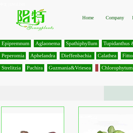
中文
|
ENGLISH
Home
Company
Epipremnum
Aglaonema
Spathiphyllum
Tupidanthus 
Peperomia
Aphelandra
Dieffenbachia
Calathea
Fitto
Strelitzia
Pachira
Guzmania&Vriesea
Chlorophytum